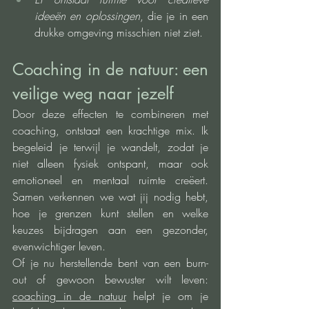
ideeën en oplossingen
, die je in een 
drukke omgeving misschien niet ziet.
Coaching in de natuur: een 
veilige weg naar jezelf
Door deze effecten te combineren met 
coaching, ontstaat een krachtige mix. Ik 
begeleid je terwijl je wandelt, zodat je 
niet alleen fysiek ontspant, maar ook 
emotioneel en mentaal ruimte creëert. 
Samen verkennen we wat jij nodig hebt, 
hoe je grenzen kunt stellen en welke 
keuzes bijdragen aan een gezonder, 
evenwichtiger leven.
Of je nu herstellende bent van een burn-
out of gewoon bewuster wilt leven: 
coaching in de natuur
 helpt je om je 