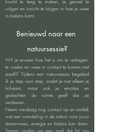
hoofd te leeg te maken, je gevoel te 
volgen en inzicht te krijgen in hoe je weer 
in balans komt.
Benieuwd naar een 
natuursessie?
Wil je ervaren hoe het is om te vertragen, 
te voelen en weer in contact te komen met 
jezelf? Tijdens een natuursessie begeleid 
ik je stap voor stap, zodat je niet alleen je 
lichaam, maar ook je emoties en 
gedachten de ruimte geeft die ze 
verdienen.
Neem vandaag nog contact op en ontdek 
wat een wandeling in de natuur voor jouw 
stressniveau, energie en balans kan doen. 
Samen vinden we een pad dat bij jou 