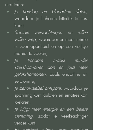
manieren:
Je hartslag en bloeddruk dalen
, 
waardoor je lichaam letterlijk tot rust 
komt;
Sociale verwachtingen en rollen 
vallen weg
, waardoor er meer ruimte 
is voor openheid en op een veilige 
manier te voelen;
Je lichaam maakt minder 
stresshormonen aan en juist meer 
gelukshormonen
, zoals endorfine en 
serotonine;
Je zenuwstelsel ontspant
, waardoor je 
spanning kunt loslaten en emoties kan 
toelaten;
Je krijgt meer energie en een betere 
stemming
, zodat je veerkrachtiger 
verder kunt;
Er ontstaat ruimte voor creatieve 