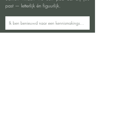
past — letterlijk én figuurlijk.
Ik ben benieuwd naar een kennismakingswandeling.
Stress/Burn-out Coaching
Recente blogposts
Alles weergeven