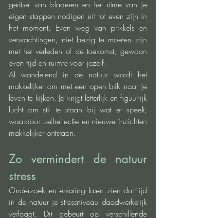
geritsel van bladeren en het ritme van je 
eigen stappen nodigen uit tot even zijn in 
het moment. Even weg van prikkels en 
verwachtingen, niet bezig te moeten zijn 
met het verleden of de toekomst, gewoon 
even tijd en ruimte voor jezelf.
Al wandelend in de natuur wordt het 
makkelijker om met een open blik naar je 
leven te kijken. Je krijgt letterlijk en figuurlijk 
lucht om stil te staan bij wat er speelt, 
waardoor zelfreflectie en nieuwe inzichten 
makkelijker ontstaan.
Zo vermindert de natuur 
stress
Onderzoek en ervaring laten zien dat tijd 
in de natuur je stressniveau daadwerkelijk 
verlaagt. Dit gebeurt op verschillende 