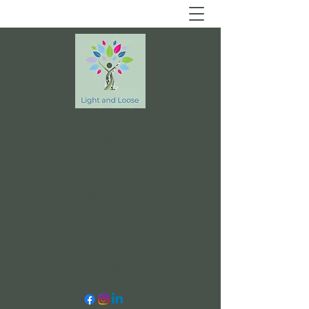
Massage bij jou thuis
Stress- en Burn-out
coaching in de natuur
Eindhoven en omstreken
Contact opnemen