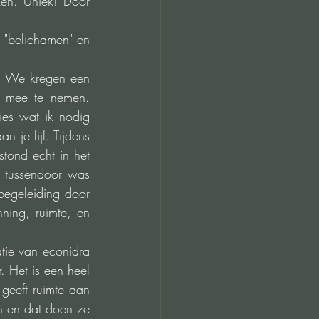
en. Uniek! Door 
 "belichamen" en 
k. We kregen een 
s mee te nemen. 
es wat ik nodig 
je lijf. Tijdens 
ond echt in het 
e tussendoor was 
begeleiding door 
ing, ruimte, en 
tie van econidra 
Het is een heel 
geeft ruimte aan 
 en dat doen ze 