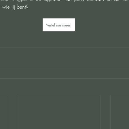
 wie jij bent?
Vertel me meer!