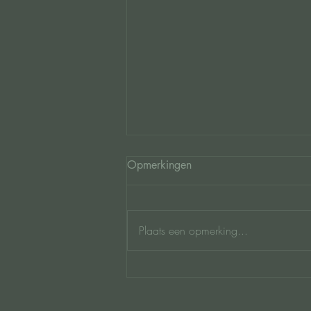
Opmerkingen
Plaats een opmerking...
Dagretreat: Yoga, Massage &
Meditatie