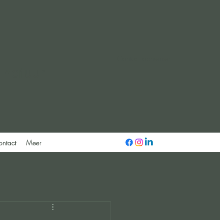
Contact opnemen
 natuur
ontact
Meer