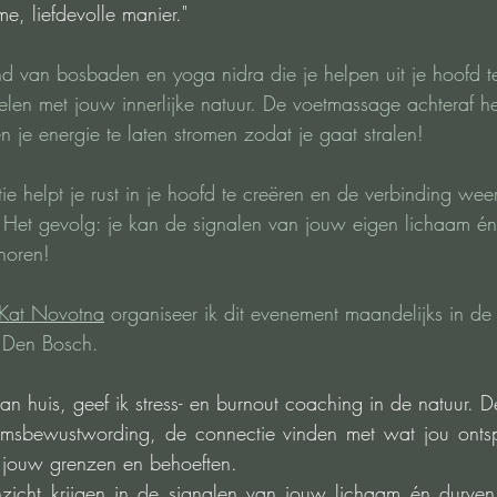
e, liefdevolle manier."
d van bosbaden en yoga nidra die je helpen uit je hoofd 
elen met jouw innerlijke natuur. De voetmassage achteraf he
 je energie te laten stromen zodat je gaat stralen!
e helpt je rust in je hoofd te creëren en de verbinding wee
. Het gevolg: je kan de signalen van jouw eigen lichaam é
horen!
Kat Novotna
 organiseer ik dit evenement maandelijks in de 
n Den Bosch.
 huis, geef ik stress- en burnout coaching in de natuur. De
aamsbewustwording, de connectie vinden met wat jou ontsp
 jouw grenzen en behoeften.
zicht krijgen in de signalen van jouw lichaam én durven 