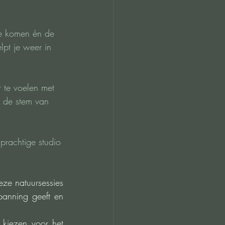
te komen én de 
lpt je weer in 
r te voelen met 
n de stem van 
prachtige studio 
ze natuursessies 
anning geeft en 
kiezen voor het 