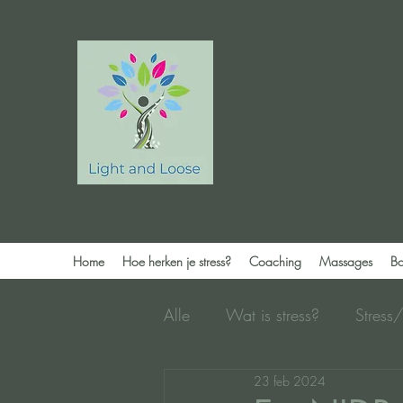
S
Home
Hoe herken je stress?
Coaching
Massages
Bo
Alle
Wat is stress?
Stress
23 feb 2024