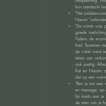
ontspanning. Moo
hun aandacht ben
"Het zielsbewustz
Naomi "verbinden
"De ruimte was pr
goede toelichti
Tijdens de econi
had. Tezamen met
de cirkel werd e
teken van verbon
ook prettig. All
Kat en Naomi; zi
dat op een warme
"Ben je toe aan r
en massage, op d
fijn kado aan je 
de stem van je h