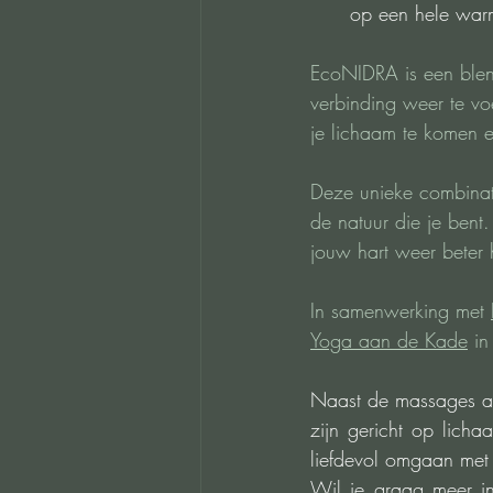
op een hele warm
EcoNIDRA is een blen
verbinding weer te vo
je lichaam te komen en
Deze unieke combinati
de natuur die je bent
jouw hart weer beter 
In samenwerking met 
Yoga aan de Kade
 i
Naast de massages aan
zijn gericht op lich
liefdevol omgaan met
Wil je graag meer in