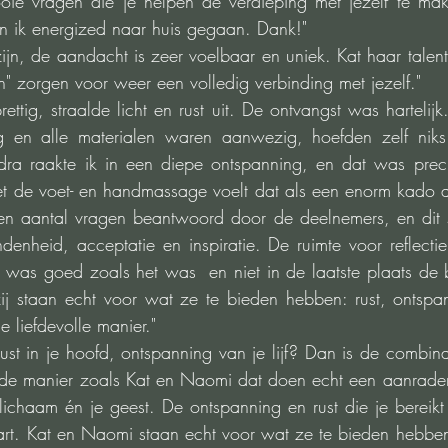
ie vragen die je helpen de verdieping met jezelf te mak
 ik energized naar huis gegaan. Dank!"
ijn, de aandacht is zeer voelbaar en uniek. Kat haar talent
" zorgen voor weer een volledig verbinding met jezelf."
ettig, straalde licht en rust uit. De ontvangst was hartelij
ng en alle materialen waren aanwezig, hoefden zelf nik
dra raakte ik in een diepe ontspanning, en dat was preci
 de voet- en handmassage voelt dat als een enorm kado aan 
en aantal vragen beantwoord door de deelnemers, en dit st
denheid, acceptatie en inspiratie. De ruimte voor reflecti
es was goed zoals het was  en niet in de laatste plaats de 
j staan echt voor wat ze te bieden hebben: rust, ontspann
 liefdevolle manier."
ust in je hoofd, ontspanning van je lijf? Dan is de combina
e manier zoals Kat en Naomi dat doen echt een aanrader. 
lichaam én je geest. De ontspanning en rust die je bereikt 
art. Kat en Naomi staan echt voor wat ze te bieden hebben