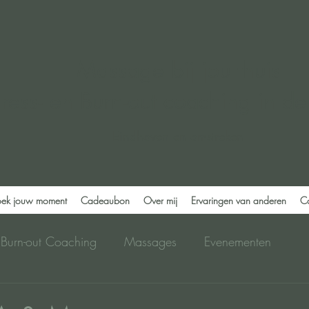
Massage bij jou thuis
tress- en Burn-out coaching in de
Eindhoven en omstreken
ek jouw moment
Cadeaubon
Over mij
Ervaringen van anderen
C
/Burn-out Coaching
Massages
Evenementen