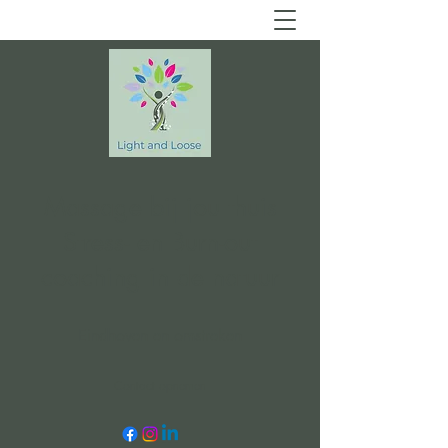
Massage bij jou thuis
Stress- en Burn-out
coaching in de natuur
Eindhoven en omstreken
Contact opnemen